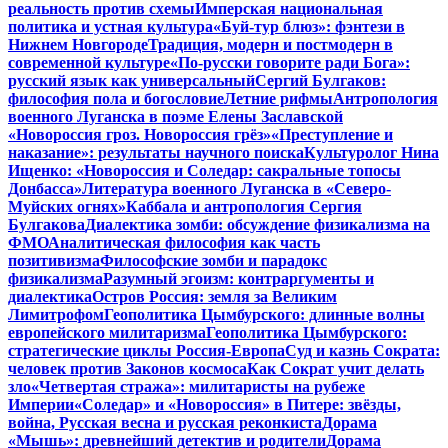
реальность против схемы
Имперская национальная
политика и устная культура
«Буй-тур блюз»: фэнтези в
Нижнем Новгороде
Традиция, модерн и постмодерн в
современной культуре
«По-русски говорите ради Бога»:
русский язык как универсальный
Сергий Булгаков:
философия пола и богословие
Летние рифмы
Антропология
военного Луганска в поэме Елены Заславской
«Новороссия гроз. Новороссия грёз»
«Преступление и
наказание»: результаты научного поиска
Культуролог Нина
Ищенко: «Новороссия и Соледар: сакральные топосы
Донбасса»
Литература военного Луганска в «Северо-
Муйских огнях»
Каббала и антропология Сергия
Булгакова
Диалектика зомби: обсуждение физикализма на
ФМО
Аналитическая философия как часть
позитивизма
Философские зомби и парадокс
физикализма
Разумный эгоизм: контраргументы и
диалектика
Остров Россия: земля за Великим
Лимитрофом
Геополитика Цымбурского: длинные волны
европейского милитаризма
Геополитика Цымбурского:
стратегические циклы Россия-Европа
Суд и казнь Сократа:
человек против Законов космоса
Как Сократ учит делать
зло
«Четвертая стража»: милитаристы на рубеже
Империи
«Соледар» и «Новороссия» в Питере: звёзды,
война, Русская весна и русская реконкиста
Дорама
«Мышь»: древнейший детектив и родители
Дорама