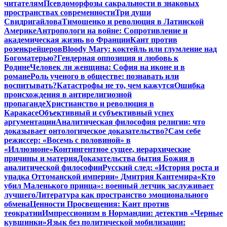
читателям
Псевдоморфозы сакральности в знаковых
пространствах современности
Три души
Свидригайлова
Тимошенко и революция в Латинской
Америке
Антропологи на войне: Сопротивление и
академическая жизнь во Франции
Кант против
розенкрейцеров
Bloody Mary: коктейль или глумление над
Богоматерью?
Гендерная оппозиция и любовь к
Родине
Человек ли женщина: София на иконе и в
романе
Роль ученого в обществе: познавать или
воспитывать?
Катастрофы не то, чем кажутся
Ошибка
происхождения в антирелигиозной
пропаганде
Христианство и революция в
Каракасе
Объективный и субъективный успех
аргументации
Аналитическая философия религии: что
доказывает онтологическое доказательство?
Сам себе
режиссер: «Восемь с половиной» в
«Иллюзионе»
Контингентное сущее, иерархические
причины и материя
Доказательства бытия Божия в
аналитической философии
Русский след: «История роста и
упадка Оттоманской империи» Дмитрия Кантемира
«Кто
убил Маленького принца»: военный летчик заслуживает
лучшего
Литература как пространство эмоционального
обмена
Ценности Просвещения: Кант против
теократии
Импрессионизм в Нормандии: детектив «Черные
кувшинки»
Язык без политической мобилизации: