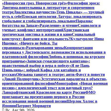
«Новороссия гроз. Новороссия грёз»
Философия эроса:
Диотима-воительница в литературе и современном
театре
Диалектика научности
«Тень Цикады» — трудный
путь к себе
Плоская онтология Латура: локализировать
глобальное и глобализировать локальное
Парадокс
богатства на Западе
«Разделение» и чтение
Социологи и
ученые: конфликт интерпретаций
Христианская
эротическая мистика в жизни и в кино
Социальный
конструкт: фантазия или реальность?
Культуролог Нина
Ищенко: «Ничего не бойся. Ты
справишься»
Разочарования зимы
Компрометация
персонажа у Достоевского: возможности использования в
платоновской философии
Любовь и шпионаж на курском
приграничье
«Записки сумасшедшего капитана»:
нравственный выбор и вера в победу
«Я не Пань
Цзиньлянь»: добрый Кафка для китайцев и
русских
Обезьяна танцует в театре: анти-Фауст в повести
«Дикий Подпоручик»
Эстетическая парадигма в объектно-
ориентированной философии
Монография «Новая военная
поэзия»: идеологический текст или научный труд?
Лавкрафтианский Краснодон на карте России
ФМО
приглашает на презентацию первого в России
исследования новой военной поэзии
Шерлок Холмс в
Японии
Патриот Мориарти
Вс. Авг 9th, 2026