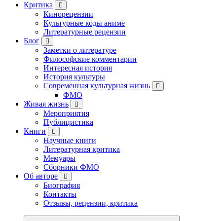
Критика
Кинорецензии
Культурные коды аниме
Литературные рецензии
Блог
Заметки о литературе
Философские комментарии
Интересная история
История культуры
Современная культурная жизнь
ФМО
Живая жизнь
Мероприятия
Публицистика
Книги
Научные книги
Литературная критика
Мемуары
Сборники ФМО
Об авторе
Биография
Контакты
Отзывы, рецензии, критика