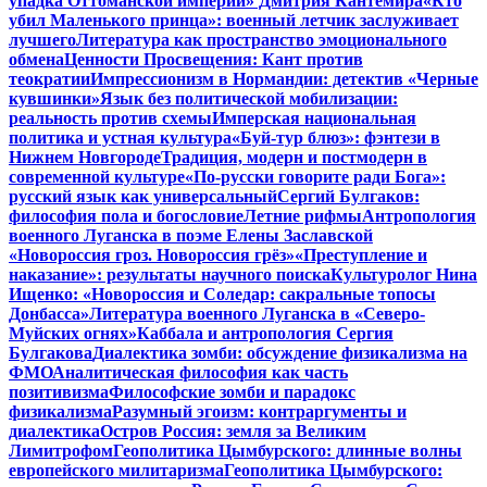
упадка Оттоманской империи» Дмитрия Кантемира
«Кто
убил Маленького принца»: военный летчик заслуживает
лучшего
Литература как пространство эмоционального
обмена
Ценности Просвещения: Кант против
теократии
Импрессионизм в Нормандии: детектив «Черные
кувшинки»
Язык без политической мобилизации:
реальность против схемы
Имперская национальная
политика и устная культура
«Буй-тур блюз»: фэнтези в
Нижнем Новгороде
Традиция, модерн и постмодерн в
современной культуре
«По-русски говорите ради Бога»:
русский язык как универсальный
Сергий Булгаков:
философия пола и богословие
Летние рифмы
Антропология
военного Луганска в поэме Елены Заславской
«Новороссия гроз. Новороссия грёз»
«Преступление и
наказание»: результаты научного поиска
Культуролог Нина
Ищенко: «Новороссия и Соледар: сакральные топосы
Донбасса»
Литература военного Луганска в «Северо-
Муйских огнях»
Каббала и антропология Сергия
Булгакова
Диалектика зомби: обсуждение физикализма на
ФМО
Аналитическая философия как часть
позитивизма
Философские зомби и парадокс
физикализма
Разумный эгоизм: контраргументы и
диалектика
Остров Россия: земля за Великим
Лимитрофом
Геополитика Цымбурского: длинные волны
европейского милитаризма
Геополитика Цымбурского: