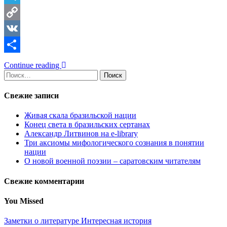
Telegram
Copy
Link
VK
Отправить
Continue reading
Найти:
Свежие записи
Живая скала бразильской нации
Конец света в бразильских сертанах
Александр Литвинов на e-library
Три аксиомы мифологического сознания в понятии
нации
О новой военной поэзии – саратовским читателям
Свежие комментарии
You Missed
Заметки о литературе
Интересная история