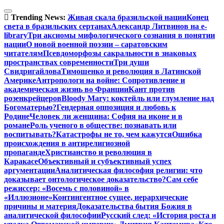
Перейти
к
Trending News:
Живая скала бразильской нации
Конец
содержимому
света в бразильских сертанах
Александр Литвинов на e-
library
Три аксиомы мифологического сознания в понятии
нации
О новой военной поэзии – саратовским
читателям
Псевдоморфозы сакральности в знаковых
пространствах современности
Три души
Свидригайлова
Тимошенко и революция в Латинской
Америке
Антропологи на войне: Сопротивление и
академическая жизнь во Франции
Кант против
розенкрейцеров
Bloody Mary: коктейль или глумление над
Богоматерью?
Гендерная оппозиция и любовь к
Родине
Человек ли женщина: София на иконе и в
романе
Роль ученого в обществе: познавать или
воспитывать?
Катастрофы не то, чем кажутся
Ошибка
происхождения в антирелигиозной
пропаганде
Христианство и революция в
Каракасе
Объективный и субъективный успех
аргументации
Аналитическая философия религии: что
доказывает онтологическое доказательство?
Сам себе
режиссер: «Восемь с половиной» в
«Иллюзионе»
Контингентное сущее, иерархические
причины и материя
Доказательства бытия Божия в
аналитической философии
Русский след: «История роста и