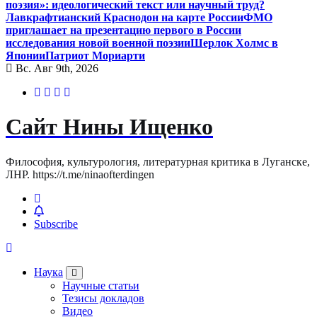
поэзия»: идеологический текст или научный труд?
Лавкрафтианский Краснодон на карте России
ФМО
приглашает на презентацию первого в России
исследования новой военной поэзии
Шерлок Холмс в
Японии
Патриот Мориарти
Вс. Авг 9th, 2026
Сайт Нины Ищенко
Философия, культурология, литературная критика в Луганске,
ЛНР. https://t.me/ninaofterdingen
Subscribe
Наука
Научные статьи
Тезисы докладов
Видео