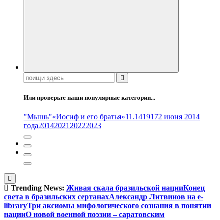
Поиск:
Или проверьте наши популярные категории...
"Мышь"
«Иосиф и его братья»
11.14
1917
2 июня 2014
года
2014
2021
2022
2023
Trending News:
Живая скала бразильской нации
Конец
света в бразильских сертанах
Александр Литвинов на e-
library
Три аксиомы мифологического сознания в понятии
нации
О новой военной поэзии – саратовским