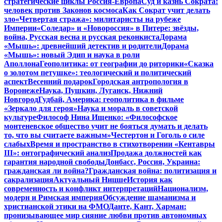
стратегические циклы Россия-Европа
Суд и казнь Сократа:
человек против Законов космоса
Как Сократ учит делать
зло
«Четвертая стража»: милитаристы на рубеже
Империи
«Соледар» и «Новороссия» в Питере: звёзды,
война, Русская весна и русская реконкиста
Дорама
«Мышь»: древнейший детектив и родители
Дорама
«Мышь»: новый Эдип и наука в роли
Аполлона
Геополитика: от географии до риторики
«Сказка
о золотом петушке»: теологический и политический
аспект
Весенний подарок
Городская антропология в
Воронеже
Наука, Пушкин, Луганск, Нижний
Новгород
Гудбай, Америка: геополитика в фильме
«Зеркало для героя»
Наука и мораль в советской
культуре
Философ Нина Ищенко: «Философское
монтеневское общество учит не бояться думать и делать
то, что вы считаете важным»
Честертон и Гоголь о силе
слабых
Время и пространство в стихотворении «Кентавры
III»: онтографический анализ
Продажа должностей как
гарантия народной свободы
Донбасс, Россия, Украина:
гражданская ли война?
Гражданская война: политизация и
сакрализация
Актуальный Ницше
История как
современность и конфликт интерпретаций
Национализм,
модерн и Римская империя
Обсуждение шаманизма и
христианской этики на ФМО
Данте, Кант, Харман:
пронизывающее мир сияние любви против автономных