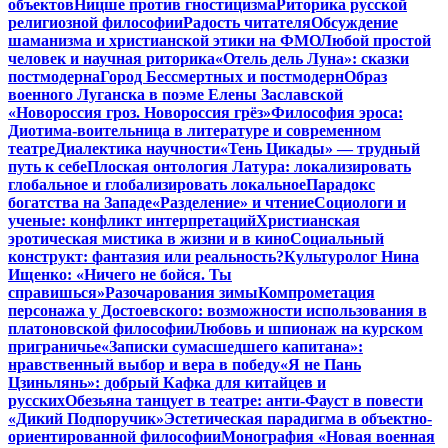
объектов
Ницше против гностицизма
Риторика русской
религиозной философии
Радость читателя
Обсуждение
шаманизма и христианской этики на ФМО
Любой простой
человек и научная риторика
«Отель дель Луна»: сказки
постмодерна
Город Бессмертных и постмодерн
Образ
военного Луганска в поэме Елены Заславской
«Новороссия гроз. Новороссия грёз»
Философия эроса:
Диотима-воительница в литературе и современном
театре
Диалектика научности
«Тень Цикады» — трудный
путь к себе
Плоская онтология Латура: локализировать
глобальное и глобализировать локальное
Парадокс
богатства на Западе
«Разделение» и чтение
Социологи и
ученые: конфликт интерпретаций
Христианская
эротическая мистика в жизни и в кино
Социальный
конструкт: фантазия или реальность?
Культуролог Нина
Ищенко: «Ничего не бойся. Ты
справишься»
Разочарования зимы
Компрометация
персонажа у Достоевского: возможности использования в
платоновской философии
Любовь и шпионаж на курском
приграничье
«Записки сумасшедшего капитана»:
нравственный выбор и вера в победу
«Я не Пань
Цзиньлянь»: добрый Кафка для китайцев и
русских
Обезьяна танцует в театре: анти-Фауст в повести
«Дикий Подпоручик»
Эстетическая парадигма в объектно-
ориентированной философии
Монография «Новая военная