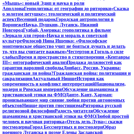
«Мышь»: новый Эдип и наука в роли
Аполлона
Геополитика: от географии до риторики
«Сказка
о золотом петушке»: теологический и политический
аспект
Весенний подарок
Городская антропология в
Воронеже
Наука, Пушкин, Луганск, Нижний
Новгород
Гудбай, Америка: геополитика в фильме
«Зеркало для героя»
Наука и мораль в советской
культуре
Философ Нина Ищенко: «Философское
монтеневское общество учит не бояться думать и делать
то, что вы считаете важным»
Честертон и Гоголь о силе
слабых
Время и пространство в стихотворении «Кентавры
III»: онтографический анализ
Продажа должностей как
гарантия народной свободы
Донбасс, Россия, Украина:
гражданская ли война?
Гражданская война: политизация и
сакрализация
Актуальный Ницше
История как
современность и конфликт интерпретаций
Национализм,
модерн и Римская империя
Обсуждение шаманизма и
христианской этики на ФМО
Данте, Кант, Харман:
пронизывающее мир сияние любви против автономных
объектов
Ницше против гностицизма
Риторика русской
религиозной философии
Радость читателя
Обсуждение
шаманизма и христианской этики на ФМО
Любой простой
человек и научная риторика
«Отель дель Луна»: сказки
постмодерна
Город Бессмертных и постмодерн
Образ
военного Луганска в поэме Елены Заславской