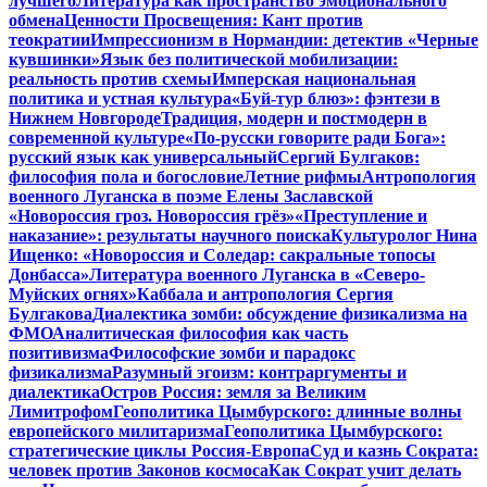
лучшего
Литература как пространство эмоционального
обмена
Ценности Просвещения: Кант против
теократии
Импрессионизм в Нормандии: детектив «Черные
кувшинки»
Язык без политической мобилизации:
реальность против схемы
Имперская национальная
политика и устная культура
«Буй-тур блюз»: фэнтези в
Нижнем Новгороде
Традиция, модерн и постмодерн в
современной культуре
«По-русски говорите ради Бога»:
русский язык как универсальный
Сергий Булгаков:
философия пола и богословие
Летние рифмы
Антропология
военного Луганска в поэме Елены Заславской
«Новороссия гроз. Новороссия грёз»
«Преступление и
наказание»: результаты научного поиска
Культуролог Нина
Ищенко: «Новороссия и Соледар: сакральные топосы
Донбасса»
Литература военного Луганска в «Северо-
Муйских огнях»
Каббала и антропология Сергия
Булгакова
Диалектика зомби: обсуждение физикализма на
ФМО
Аналитическая философия как часть
позитивизма
Философские зомби и парадокс
физикализма
Разумный эгоизм: контраргументы и
диалектика
Остров Россия: земля за Великим
Лимитрофом
Геополитика Цымбурского: длинные волны
европейского милитаризма
Геополитика Цымбурского:
стратегические циклы Россия-Европа
Суд и казнь Сократа:
человек против Законов космоса
Как Сократ учит делать