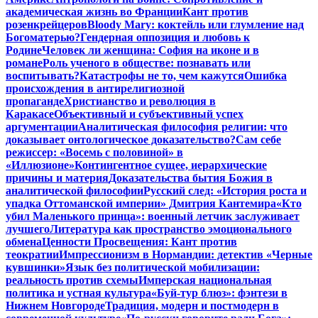
академическая жизнь во Франции
Кант против
розенкрейцеров
Bloody Mary: коктейль или глумление над
Богоматерью?
Гендерная оппозиция и любовь к
Родине
Человек ли женщина: София на иконе и в
романе
Роль ученого в обществе: познавать или
воспитывать?
Катастрофы не то, чем кажутся
Ошибка
происхождения в антирелигиозной
пропаганде
Христианство и революция в
Каракасе
Объективный и субъективный успех
аргументации
Аналитическая философия религии: что
доказывает онтологическое доказательство?
Сам себе
режиссер: «Восемь с половиной» в
«Иллюзионе»
Контингентное сущее, иерархические
причины и материя
Доказательства бытия Божия в
аналитической философии
Русский след: «История роста и
упадка Оттоманской империи» Дмитрия Кантемира
«Кто
убил Маленького принца»: военный летчик заслуживает
лучшего
Литература как пространство эмоционального
обмена
Ценности Просвещения: Кант против
теократии
Импрессионизм в Нормандии: детектив «Черные
кувшинки»
Язык без политической мобилизации:
реальность против схемы
Имперская национальная
политика и устная культура
«Буй-тур блюз»: фэнтези в
Нижнем Новгороде
Традиция, модерн и постмодерн в