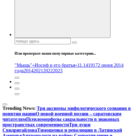
Поиск:
Или проверьте наши популярные категории...
"Мышь"
«Иосиф и его братья»
11.14
1917
2 июня 2014
года
2014
2021
2022
2023
Trending News:
Три аксиомы мифологического сознания в
понятии нации
О новой военной поэзии – саратовским
читателям
Псевдоморфозы сакральности в знаковых
пространствах современности
Три души
Свидригайлова
Тимошенко и революция в Латинской
Америке
Антропологи на войне: Сопротивление и