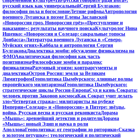
современной культуре
«По-русски говорите ради Бога»:
русский язык как универсальный
Сергий Булгаков:
философия пола и богословие
Летние рифмы
Антропология
военного Луганска в поэме Елены Заславской
«Новороссия гроз. Новороссия грёз»
«Преступление и
наказание»: результаты научного поиска
Культуролог Нина
Ищенко: «Новороссия и Соледар: сакральные топосы
Донбасса»
Литература военного Луганска в «Северо-
Муйских огнях»
Каббала и антропология Сергия
Булгакова
Диалектика зомби: обсуждение физикализма на
ФМО
Аналитическая философия как часть
позитивизма
Философские зомби и парадокс
физикализма
Разумный эгоизм: контраргументы и
диалектика
Остров Россия: земля за Великим
Лимитрофом
Геополитика Цымбурского: длинные волны
европейского милитаризма
Геополитика Цымбурского:
стратегические циклы Россия-Европа
Суд и казнь Сократа:
человек против Законов космоса
Как Сократ учит делать
зло
«Четвертая стража»: милитаристы на рубеже
Империи
«Соледар» и «Новороссия» в Питере: звёзды,
война, Русская весна и русская реконкиста
Дорама
«Мышь»: древнейший детектив и родители
Дорама
«Мышь»: новый Эдип и наука в роли
Аполлона
Геополитика: от географии до риторики
«Сказка
о золотом петушке»: теологический и политический