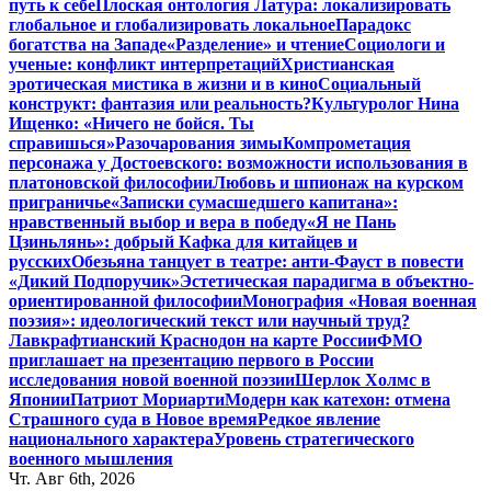
путь к себе
Плоская онтология Латура: локализировать
глобальное и глобализировать локальное
Парадокс
богатства на Западе
«Разделение» и чтение
Социологи и
ученые: конфликт интерпретаций
Христианская
эротическая мистика в жизни и в кино
Социальный
конструкт: фантазия или реальность?
Культуролог Нина
Ищенко: «Ничего не бойся. Ты
справишься»
Разочарования зимы
Компрометация
персонажа у Достоевского: возможности использования в
платоновской философии
Любовь и шпионаж на курском
приграничье
«Записки сумасшедшего капитана»:
нравственный выбор и вера в победу
«Я не Пань
Цзиньлянь»: добрый Кафка для китайцев и
русских
Обезьяна танцует в театре: анти-Фауст в повести
«Дикий Подпоручик»
Эстетическая парадигма в объектно-
ориентированной философии
Монография «Новая военная
поэзия»: идеологический текст или научный труд?
Лавкрафтианский Краснодон на карте России
ФМО
приглашает на презентацию первого в России
исследования новой военной поэзии
Шерлок Холмс в
Японии
Патриот Мориарти
Модерн как катехон: отмена
Страшного суда в Новое время
Редкое явление
национального характера
Уровень стратегического
военного мышления
Чт. Авг 6th, 2026