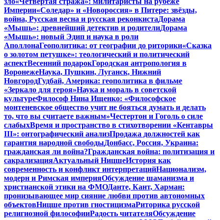
зло
«Четвертая стража»: милитаристы на рубеже
Империи
«Соледар» и «Новороссия» в Питере: звёзды,
война, Русская весна и русская реконкиста
Дорама
«Мышь»: древнейший детектив и родители
Дорама
«Мышь»: новый Эдип и наука в роли
Аполлона
Геополитика: от географии до риторики
«Сказка
о золотом петушке»: теологический и политический
аспект
Весенний подарок
Городская антропология в
Воронеже
Наука, Пушкин, Луганск, Нижний
Новгород
Гудбай, Америка: геополитика в фильме
«Зеркало для героя»
Наука и мораль в советской
культуре
Философ Нина Ищенко: «Философское
монтеневское общество учит не бояться думать и делать
то, что вы считаете важным»
Честертон и Гоголь о силе
слабых
Время и пространство в стихотворении «Кентавры
III»: онтографический анализ
Продажа должностей как
гарантия народной свободы
Донбасс, Россия, Украина:
гражданская ли война?
Гражданская война: политизация и
сакрализация
Актуальный Ницше
История как
современность и конфликт интерпретаций
Национализм,
модерн и Римская империя
Обсуждение шаманизма и
христианской этики на ФМО
Данте, Кант, Харман:
пронизывающее мир сияние любви против автономных
объектов
Ницше против гностицизма
Риторика русской
религиозной философии
Радость читателя
Обсуждение