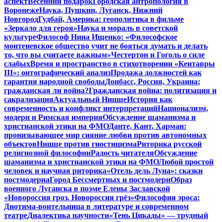
аспект
Весенний подарок
Городская антропология в
Воронеже
Наука, Пушкин, Луганск, Нижний
Новгород
Гудбай, Америка: геополитика в фильме
«Зеркало для героя»
Наука и мораль в советской
культуре
Философ Нина Ищенко: «Философское
монтеневское общество учит не бояться думать и делать
то, что вы считаете важным»
Честертон и Гоголь о силе
слабых
Время и пространство в стихотворении «Кентавры
III»: онтографический анализ
Продажа должностей как
гарантия народной свободы
Донбасс, Россия, Украина:
гражданская ли война?
Гражданская война: политизация и
сакрализация
Актуальный Ницше
История как
современность и конфликт интерпретаций
Национализм,
модерн и Римская империя
Обсуждение шаманизма и
христианской этики на ФМО
Данте, Кант, Харман:
пронизывающее мир сияние любви против автономных
объектов
Ницше против гностицизма
Риторика русской
религиозной философии
Радость читателя
Обсуждение
шаманизма и христианской этики на ФМО
Любой простой
человек и научная риторика
«Отель дель Луна»: сказки
постмодерна
Город Бессмертных и постмодерн
Образ
военного Луганска в поэме Елены Заславской
«Новороссия гроз. Новороссия грёз»
Философия эроса:
Диотима-воительница в литературе и современном
театре
Диалектика научности
«Тень Цикады» — трудный