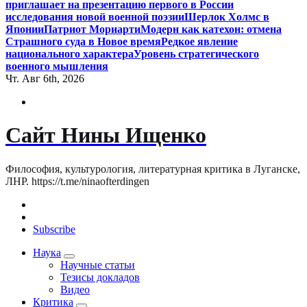
приглашает на презентацию первого в России
исследования новой военной поэзии
Шерлок Холмс в
Японии
Патриот Мориарти
Модерн как катехон: отмена
Страшного суда в Новое время
Редкое явление
национального характера
Уровень стратегического
военного мышления
Чт. Авг 6th, 2026
Сайт Нины Ищенко
Философия, культурология, литературная критика в Луганске,
ЛНР. https://t.me/ninaofterdingen
Subscribe
Наука
Научные статьи
Тезисы докладов
Видео
Критика