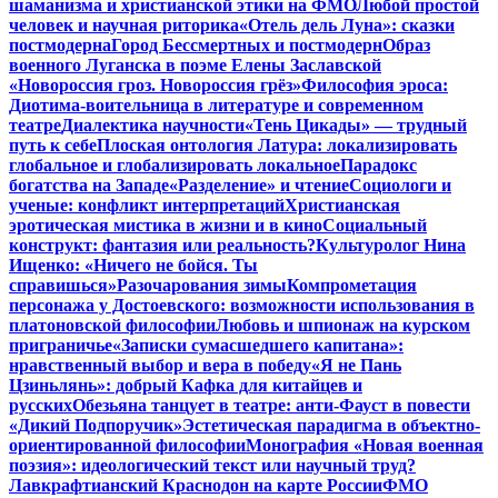
шаманизма и христианской этики на ФМО
Любой простой
человек и научная риторика
«Отель дель Луна»: сказки
постмодерна
Город Бессмертных и постмодерн
Образ
военного Луганска в поэме Елены Заславской
«Новороссия гроз. Новороссия грёз»
Философия эроса:
Диотима-воительница в литературе и современном
театре
Диалектика научности
«Тень Цикады» — трудный
путь к себе
Плоская онтология Латура: локализировать
глобальное и глобализировать локальное
Парадокс
богатства на Западе
«Разделение» и чтение
Социологи и
ученые: конфликт интерпретаций
Христианская
эротическая мистика в жизни и в кино
Социальный
конструкт: фантазия или реальность?
Культуролог Нина
Ищенко: «Ничего не бойся. Ты
справишься»
Разочарования зимы
Компрометация
персонажа у Достоевского: возможности использования в
платоновской философии
Любовь и шпионаж на курском
приграничье
«Записки сумасшедшего капитана»:
нравственный выбор и вера в победу
«Я не Пань
Цзиньлянь»: добрый Кафка для китайцев и
русских
Обезьяна танцует в театре: анти-Фауст в повести
«Дикий Подпоручик»
Эстетическая парадигма в объектно-
ориентированной философии
Монография «Новая военная
поэзия»: идеологический текст или научный труд?
Лавкрафтианский Краснодон на карте России
ФМО