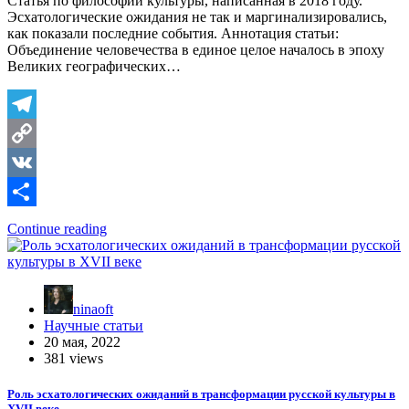
Статья по философии культуры, написанная в 2018 году.
Эсхатологические ожидания не так и маргинализировались,
как показали последние события. Аннотация статьи:
Объединение человечества в единое целое началось в эпоху
Великих географических…
Telegram
Copy
Link
VK
Отправить
Continue reading
ninaoft
Научные статьи
20 мая, 2022
381 views
Роль эсхатологических ожиданий в трансформации русской культуры в
XVII веке