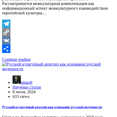
Рассматривается межкультурная коммуникация как
информационный аспект межкультурного взаимодействия
европейской культуры…
Telegram
Copy
Link
VK
Отправить
Continue reading
ninaoft
Научные статьи
8 июля, 2024
633 views
Русский культурный архетип как основание русской модерности