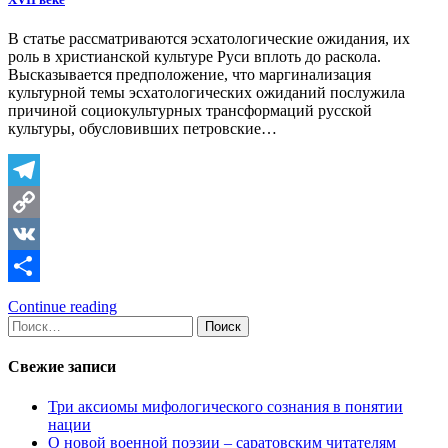
В статье рассматриваются эсхатологические ожидания, их
роль в христианской культуре Руси вплоть до раскола.
Высказывается предположение, что маргинализация
культурной темы эсхатологических ожиданий послужила
причиной социокультурных трансформаций русской
культуры, обусловивших петровские…
Telegram
Copy
Link
VK
Отправить
Continue reading
Найти:
Свежие записи
Три аксиомы мифологического сознания в понятии
нации
О новой военной поэзии – саратовским читателям