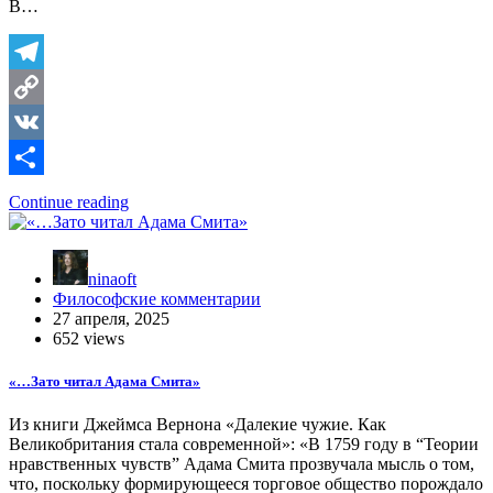
В…
Telegram
Copy
Link
VK
Отправить
Continue reading
ninaoft
Философские комментарии
27 апреля, 2025
652 views
«…Зато читал Адама Смита»
Из книги Джеймса Вернона «Далекие чужие. Как
Великобритания стала современной»: «В 1759 году в “Теории
нравственных чувств” Адама Смита прозвучала мысль о том,
что, поскольку формирующееся торговое общество порождало