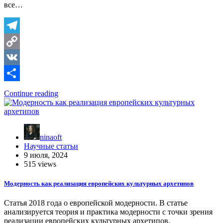
все…
Telegram
Copy
Link
VK
Отправить
Continue reading
ninaoft
Научные статьи
9 июля, 2024
515 views
Модерность как реализация европейских культурных архетипов
Статья 2018 года о европейской модерности. В статье
анализируется теория и практика модерности с точки зрения
реализации европейских культурных архетипов.