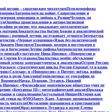
ной поэзии – саратовским читателям
Псевдоморфозы
Америке
Антропологи на войне: Сопротивление и
ендерная оппозиция и любовь к Родине
Человек ли
тся
Ошибка происхождения в антирелигиозной
софия религии: что доказывает онтологическое
и материя
Доказательства бытия Божия в аналитической
инца»: военный летчик заслуживает лучшего
Литература
детектив «Черные кувшинки»
Язык без политической
 Нижнем Новгороде
Традиция, модерн и постмодерн в
ла и богословие
Летние рифмы
Антропология военного
го поиска
Культуролог Нина Ищенко: «Новороссия и
ия Сергия Булгакова
Диалектика зомби: обсуждение
мный эгоизм: контраргументы и диалектика
Остров Россия:
урского: стратегические циклы Россия-Европа
Суд и казнь
ерии
«Соледар» и «Новороссия» в Питере: звёзды, война,
аука в роли Аполлона
Геополитика: от географии до
в Воронеже
Наука, Пушкин, Луганск, Нижний
 Ищенко: «Философское монтеневское общество учит не
рении «Кентавры III»: онтографический анализ
Продажа
изация и сакрализация
Актуальный Ницше
История как
кой этики на ФМО
Данте, Кант, Харман: пронизывающее
дость читателя
Обсуждение шаманизма и христианской
постмодерн
Образ военного Луганска в поэме Елены