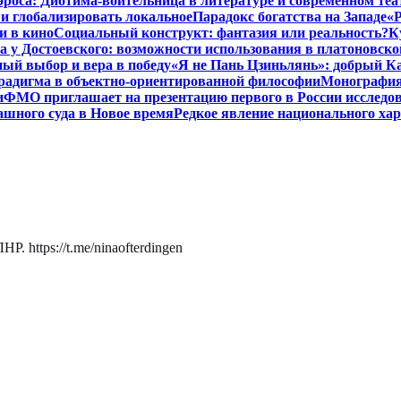
роса: Диотима-воительница в литературе и современном теа
 и глобализировать локальное
Парадокс богатства на Западе
«Р
и в кино
Социальный конструкт: фантазия или реальность?
К
 у Достоевского: возможности использования в платоновск
ый выбор и вера в победу
«Я не Пань Цзиньлянь»: добрый Ка
радигма в объектно-ориентированной философии
Монография 
и
ФМО приглашает на презентацию первого в России исследов
ашного суда в Новое время
Редкое явление национального ха
. https://t.me/ninaofterdingen