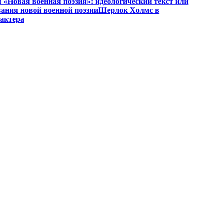
«Новая военная поэзия»: идеологический текст или
ания новой военной поэзии
Шерлок Холмс в
рактера