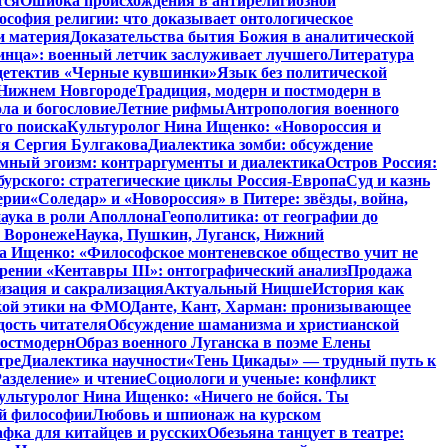
тся
Ошибка происхождения в антирелигиозной
софия религии: что доказывает онтологическое
и материя
Доказательства бытия Божия в аналитической
инца»: военный летчик заслуживает лучшего
Литература
детектив «Черные кувшинки»
Язык без политической
 Нижнем Новгороде
Традиция, модерн и постмодерн в
ла и богословие
Летние рифмы
Антропология военного
го поиска
Культуролог Нина Ищенко: «Новороссия и
ия Сергия Булгакова
Диалектика зомби: обсуждение
мный эгоизм: контраргументы и диалектика
Остров Россия:
урского: стратегические циклы Россия-Европа
Суд и казнь
ерии
«Соледар» и «Новороссия» в Питере: звёзды, война,
аука в роли Аполлона
Геополитика: от географии до
в Воронеже
Наука, Пушкин, Луганск, Нижний
 Ищенко: «Философское монтеневское общество учит не
рении «Кентавры III»: онтографический анализ
Продажа
изация и сакрализация
Актуальный Ницше
История как
кой этики на ФМО
Данте, Кант, Харман: пронизывающее
дость читателя
Обсуждение шаманизма и христианской
постмодерн
Образ военного Луганска в поэме Елены
тре
Диалектика научности
«Тень Цикады» — трудный путь к
азделение» и чтение
Социологи и ученые: конфликт
ультуролог Нина Ищенко: «Ничего не бойся. Ты
ой философии
Любовь и шпионаж на курском
фка для китайцев и русских
Обезьяна танцует в театре: