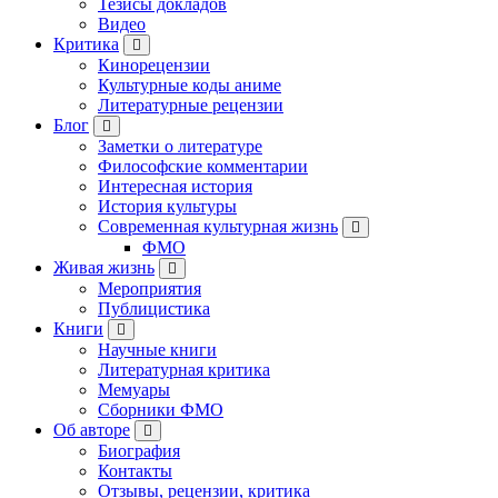
Тезисы докладов
Видео
Критика
Кинорецензии
Культурные коды аниме
Литературные рецензии
Блог
Заметки о литературе
Философские комментарии
Интересная история
История культуры
Современная культурная жизнь
ФМО
Живая жизнь
Мероприятия
Публицистика
Книги
Научные книги
Литературная критика
Мемуары
Сборники ФМО
Об авторе
Биография
Контакты
Отзывы, рецензии, критика