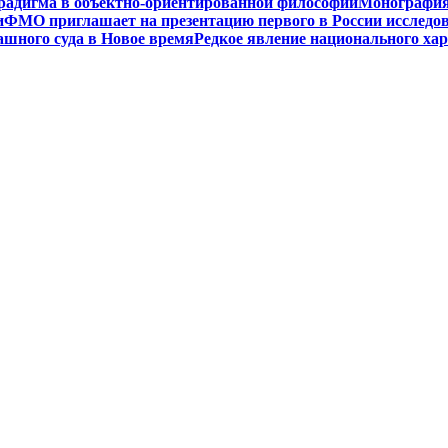
радигма в объектно-ориентированной философии
Монография 
и
ФМО приглашает на презентацию первого в России исследов
ашного суда в Новое время
Редкое явление национального ха