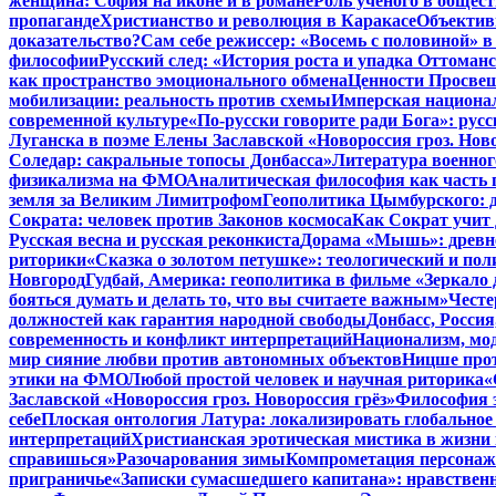
женщина: София на иконе и в романе
Роль ученого в общес
пропаганде
Христианство и революция в Каракасе
Объектив
доказательство?
Сам себе режиссер: «Восемь с половиной» 
философии
Русский след: «История роста и упадка Оттома
как пространство эмоционального обмена
Ценности Просвещ
мобилизации: реальность против схемы
Имперская национал
современной культуре
«По-русски говорите ради Бога»: рус
Луганска в поэме Елены Заславской «Новороссия гроз. Ново
Соледар: сакральные топосы Донбасса»
Литература военног
физикализма на ФМО
Аналитическая философия как часть 
земля за Великим Лимитрофом
Геополитика Цымбурского: 
Сократа: человек против Законов космоса
Как Сократ учит 
Русская весна и русская реконкиста
Дорама «Мышь»: древне
риторики
«Сказка о золотом петушке»: теологический и пол
Новгород
Гудбай, Америка: геополитика в фильме «Зеркало 
бояться думать и делать то, что вы считаете важным»
Честе
должностей как гарантия народной свободы
Донбасс, Росси
современность и конфликт интерпретаций
Национализм, мо
мир сияние любви против автономных объектов
Ницше прот
этики на ФМО
Любой простой человек и научная риторика
«
Заславской «Новороссия гроз. Новороссия грёз»
Философия э
себе
Плоская онтология Латура: локализировать глобальное
интерпретаций
Христианская эротическая мистика в жизни 
справишься»
Разочарования зимы
Компрометация персонажа
приграничье
«Записки сумасшедшего капитана»: нравственн