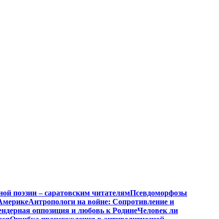
ной поэзии – саратовским читателям
Псевдоморфозы
Америке
Антропологи на войне: Сопротивление и
ендерная оппозиция и любовь к Родине
Человек ли