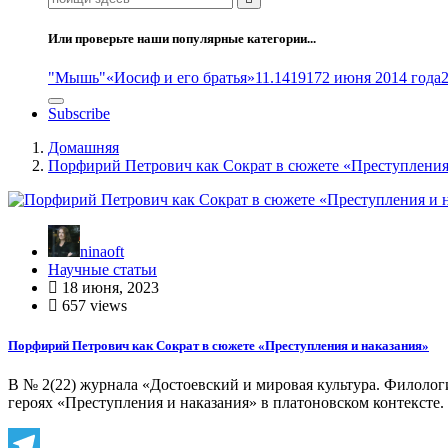
Или проверьте наши популярные категории...
"Мышь"
«Иосиф и его братья»
11.14
1917
2 июня 2014 года
Subscribe
Домашняя
Порфирий Петрович как Сократ в сюжете «Преступления
ninaoft
Научные статьи
18 июня, 2023
657 views
Порфирий Петрович как Сократ в сюжете «Преступления и наказания»
В № 2(22) журнала «Достоевский и мировая культура. Филологи
героях «Преступления и наказания» в платоновском контексте.