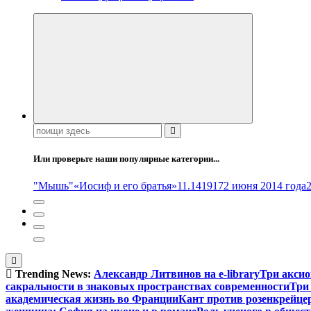
Поиск:
Или проверьте наши популярные категории...
"Мышь"
«Иосиф и его братья»
11.14
1917
2 июня 2014 года
Trending News:
Александр Литвинов на e-library
Три аксио
сакральности в знаковых пространствах современности
Три
академическая жизнь во Франции
Кант против розенкрейце