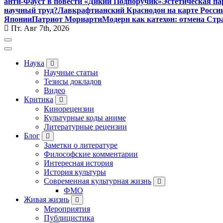
анти-Фауст в повести «Дикий Подпоручик»
Эстетическая па
научный труд?
Лавкрафтианский Краснодон на карте Росси
Японии
Патриот Мориарти
Модерн как катехон: отмена Стр
Пт. Авг 7th, 2026
Наука
Научные статьи
Тезисы докладов
Видео
Критика
Кинорецензии
Культурные коды аниме
Литературные рецензии
Блог
Заметки о литературе
Философские комментарии
Интересная история
История культуры
Современная культурная жизнь
ФМО
Живая жизнь
Мероприятия
Публицистика