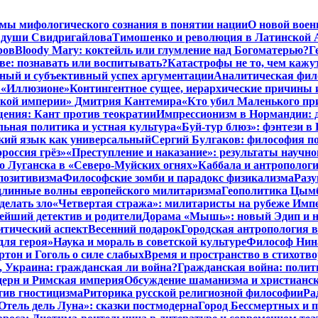
мы мифологического сознания в понятии нации
О новой воен
 души Свидригайлова
Тимошенко и революция в Латинской 
ров
Bloody Mary: коктейль или глумление над Богоматерью?
Г
тве: познавать или воспитывать?
Катастрофы не то, чем кажу
ный и субъективный успех аргументации
Аналитическая фило
в «Иллюзионе»
Контингентное сущее, иерархические причины 
нской империи» Дмитрия Кантемира
«Кто убил Маленького пр
ения: Кант против теократии
Импрессионизм в Нормандии: 
ьная политика и устная культура
«Буй-тур блюз»: фэнтези в
ский язык как универсальный
Сергий Булгаков: философия по
россия грёз»
«Преступление и наказание»: результаты научно
о Луганска в «Северо-Муйских огнях»
Каббала и антрополог
позитивизма
Философские зомби и парадокс физикализма
Разу
длинные волны европейского милитаризма
Геополитика Цымб
делать зло
«Четвертая стража»: милитаристы на рубеже Имп
йший детектив и родители
Дорама «Мышь»: новый Эдип и н
итический аспект
Весенний подарок
Городская антропология 
для героя»
Наука и мораль в советской культуре
Философ Нина
ртон и Гоголь о силе слабых
Время и пространство в стихотво
я, Украина: гражданская ли война?
Гражданская война: полит
дерн и Римская империя
Обсуждение шаманизма и христианс
ив гностицизма
Риторика русской религиозной философии
Ра
Отель дель Луна»: сказки постмодерна
Город Бессмертных и 