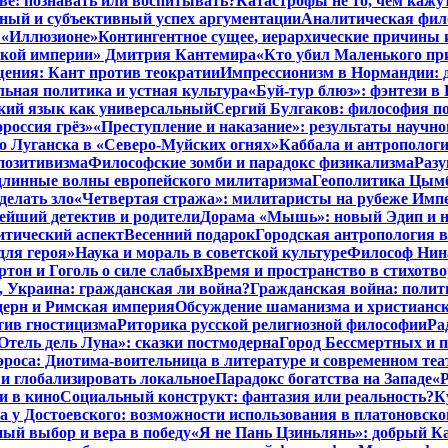
тве: познавать или воспитывать?
Катастрофы не то, чем кажу
ный и субъективный успех аргументации
Аналитическая фило
в «Иллюзионе»
Контингентное сущее, иерархические причины 
нской империи» Дмитрия Кантемира
«Кто убил Маленького пр
ения: Кант против теократии
Импрессионизм в Нормандии: 
ьная политика и устная культура
«Буй-тур блюз»: фэнтези в
ский язык как универсальный
Сергий Булгаков: философия по
россия грёз»
«Преступление и наказание»: результаты научно
о Луганска в «Северо-Муйских огнях»
Каббала и антрополог
позитивизма
Философские зомби и парадокс физикализма
Разу
длинные волны европейского милитаризма
Геополитика Цымб
делать зло
«Четвертая стража»: милитаристы на рубеже Имп
йший детектив и родители
Дорама «Мышь»: новый Эдип и н
итический аспект
Весенний подарок
Городская антропология 
для героя»
Наука и мораль в советской культуре
Философ Нина
ртон и Гоголь о силе слабых
Время и пространство в стихотво
я, Украина: гражданская ли война?
Гражданская война: полит
дерн и Римская империя
Обсуждение шаманизма и христианс
ив гностицизма
Риторика русской религиозной философии
Ра
Отель дель Луна»: сказки постмодерна
Город Бессмертных и 
роса: Диотима-воительница в литературе и современном теа
 и глобализировать локальное
Парадокс богатства на Западе
«Р
и в кино
Социальный конструкт: фантазия или реальность?
К
 у Достоевского: возможности использования в платоновск
ый выбор и вера в победу
«Я не Пань Цзиньлянь»: добрый Ка