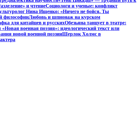
тре
Диалектика научности
«Тень Цикады» — трудный путь к
азделение» и чтение
Социологи и ученые: конфликт
ультуролог Нина Ищенко: «Ничего не бойся. Ты
ой философии
Любовь и шпионаж на курском
фка для китайцев и русских
Обезьяна танцует в театре:
«Новая военная поэзия»: идеологический текст или
ания новой военной поэзии
Шерлок Холмс в
рактера