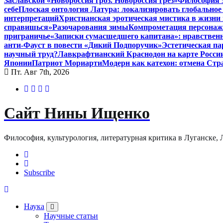
Заславской «Новороссия гроз. Новороссия грёз»
Философия э
себе
Плоская онтология Латура: локализировать глобальное
интерпретаций
Христианская эротическая мистика в жизни 
справишься»
Разочарования зимы
Компрометация персонажа
приграничье
«Записки сумасшедшего капитана»: нравственн
анти-Фауст в повести «Дикий Подпоручик»
Эстетическая па
научный труд?
Лавкрафтианский Краснодон на карте Росси
Японии
Патриот Мориарти
Модерн как катехон: отмена Стр
Пт. Авг 7th, 2026
Сайт Нины Ищенко
Философия, культурология, литературная критика в Луганске, ЛНР
Subscribe
Наука
Научные статьи