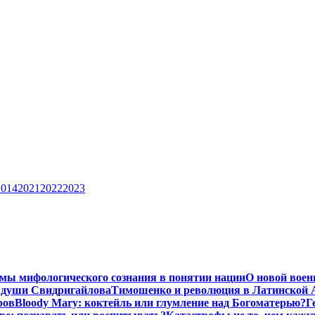
2014
2021
2022
2023
мы мифологического сознания в понятии нации
О новой воен
 души Свидригайлова
Тимошенко и революция в Латинской 
ров
Bloody Mary: коктейль или глумление над Богоматерью?
Г